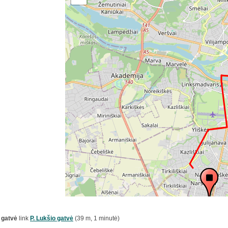
 gatvė
link
P. Lukšio gatvė
(39 m, 1 minutė)