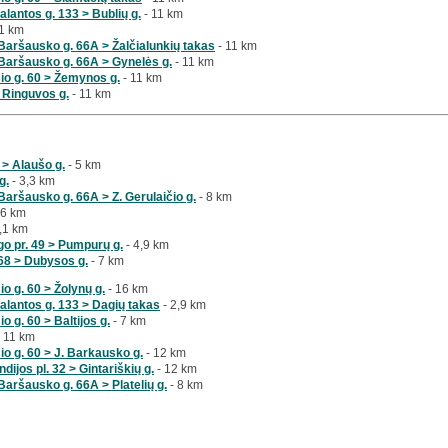
lantos g. 133 > Bublių g.
- 11 km
1 km
Baršausko g. 66A > Žalčialunkių takas
- 11 km
Baršausko g. 66A > Gynelės g.
- 11 km
šio g. 60 > Žemynos g.
- 11 km
 > Ringuvos g.
- 11 km
 > Alaušo g.
- 5 km
g.
- 3,3 km
aršausko g. 66A > Z. Gerulaičio g.
- 8 km
 6 km
,1 km
go pr. 49 > Pumpurų g.
- 4,9 km
68 > Dubysos g.
- 7 km
io g. 60 > Žolynų g.
- 16 km
alantos g. 133 > Dagių takas
- 2,9 km
o g. 60 > Baltijos g.
- 7 km
 11 km
io g. 60 > J. Barkausko g.
- 12 km
ijos pl. 32 > Gintariškių g.
- 12 km
aršausko g. 66A > Platelių g.
- 8 km