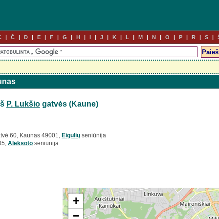
C
Č
D
E
F
G
H
I
J
K
L
M
N
O
P
R
S
aunas
iš
P. Lukšio
gatvės (Kaune)
gatvė 60, Kaunas 49001,
Eigulių
seniūnija
05,
Aleksoto
seniūnija
+
−