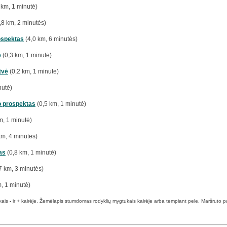
 km, 1 minutė)
,8 km, 2 minutės)
ospektas
(4,0 km, 6 minutės)
ė
(0,3 km, 1 minutė)
tvė
(0,2 km, 1 minutė)
nutė)
o prospektas
(0,5 km, 1 minutė)
m, 1 minutė)
km, 4 minutės)
as
(0,8 km, 1 minutė)
7 km, 3 minutės)
, 1 minutė)
kais
-
ir
+
kairėje. Žemėlapis stumdomas rodyklių mygtukais kairėje arba tempiant pele. Maršruto pabai