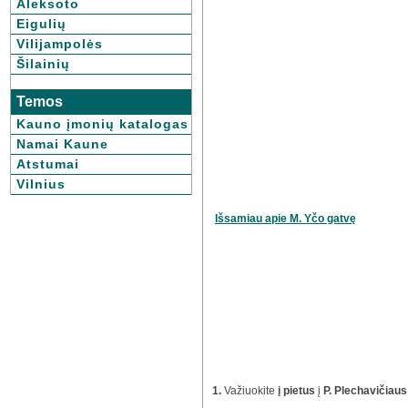
Aleksoto
Eigulių
Vilijampolės
Šilainių
Temos
Kauno įmonių katalogas
Namai Kaune
Atstumai
Vilnius
Išsamiau apie M. Yčo gatvę
1.
Važiuokite
į pietus
į
P. Plechavičiaus