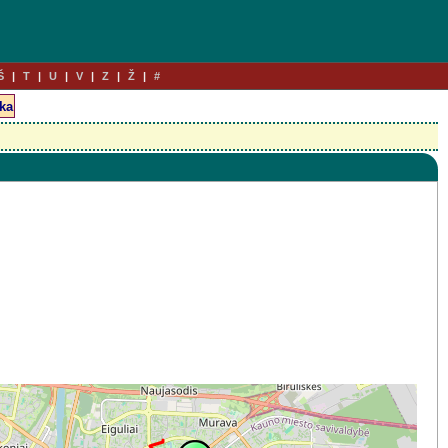
Š
T
U
V
Z
Ž
#