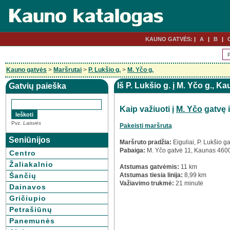
KAUNO GATVĖS:
A
B
Kauno gatvės
>
Maršrutai
>
P. Lukšio g.
>
M. Yčo g.
Iš P. Lukšio g. į M. Yčo g., K
Gatvių paieška
Kaip važiuoti į
M. Yčo
gatvę 
Pvz.
Laisvės
Pakeisti maršrutą
Seniūnijos
Maršruto pradžia:
Eiguliai, P. Lukšio 
Pabaiga:
M. Yčo gatvė 11, Kaunas 460
Centro
Žaliakalnio
Atstumas gatvėmis:
11 km
Šančių
Atstumas tiesia linija:
8,99 km
Važiavimo trukmė:
21 minutė
Dainavos
Gričiupio
Petrašiūnų
Panemunės