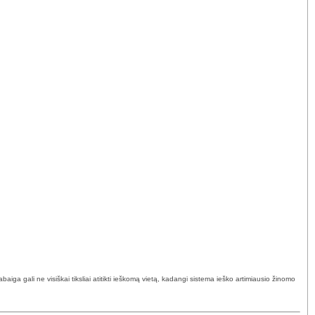
ga gali ne visiškai tiksliai atitikti ieškomą vietą, kadangi sistema ieško artimiausio žinomo