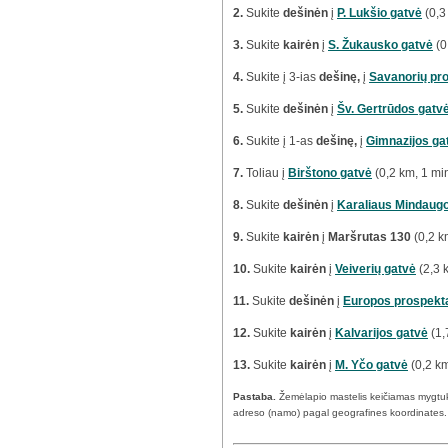
2.
Sukite
dešinėn
į
P. Lukšio gatvė
(0,3
3.
Sukite
kairėn
į
S. Žukausko gatvė
(0
4.
Sukite į 3-ias
dešinę,
į
Savanorių pr
5.
Sukite
dešinėn
į
Šv. Gertrūdos gatv
6.
Sukite į 1-as
dešinę,
į
Gimnazijos ga
7.
Toliau į
Birštono gatvė
(0,2 km, 1 mi
8.
Sukite
dešinėn
į
Karaliaus Mindaug
9.
Sukite
kairėn
į
Maršrutas 130
(0,2 k
10.
Sukite
kairėn
į
Veiverių gatvė
(2,3 
11.
Sukite
dešinėn
į
Europos prospekt
12.
Sukite
kairėn
į
Kalvarijos gatvė
(1,
13.
Sukite
kairėn
į
M. Yčo gatvė
(0,2 km
Pastaba.
Žemėlapio mastelis keičiamas mygtu
adreso (namo) pagal geografines koordinates.