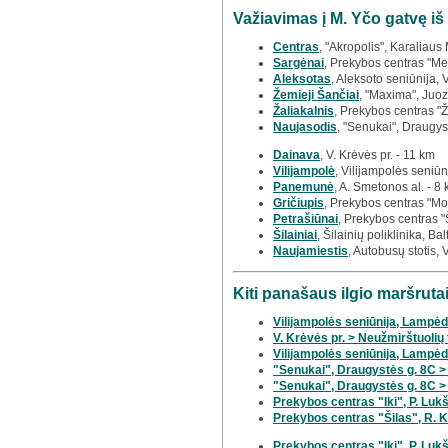
Važiavimas į M. Yčo gatvę iš
Centras
, "Akropolis", Karaliaus
Sargėnai
, Prekybos centras "Meg
Aleksotas
, Aleksoto seniūnija, 
Žemieji Šančiai
, "Maxima", Juoz
Žaliakalnis
, Prekybos centras "Ž
Naujasodis
, "Senukai", Draugys
Dainava
, V. Krėvės pr. - 11 km
Vilijampolė
, Vilijampolės seniū
Panemunė
, A. Smetonos al. - 8
Gričiupis
, Prekybos centras "Mo
Petrašiūnai
, Prekybos centras "
Šilainiai
, Šilainių poliklinika, Bal
Naujamiestis
, Autobusų stotis, 
Kiti panašaus ilgio maršrut
Vilijampolės seniūnija, Lampėdž
V. Krėvės pr. > Neužmirštuolių
Vilijampolės seniūnija, Lampėdž
"Senukai", Draugystės g. 8C >
"Senukai", Draugystės g. 8C > 
Prekybos centras "Iki", P. Lukši
Prekybos centras "Šilas", R. K
Prekybos centras "Iki", P. Luk