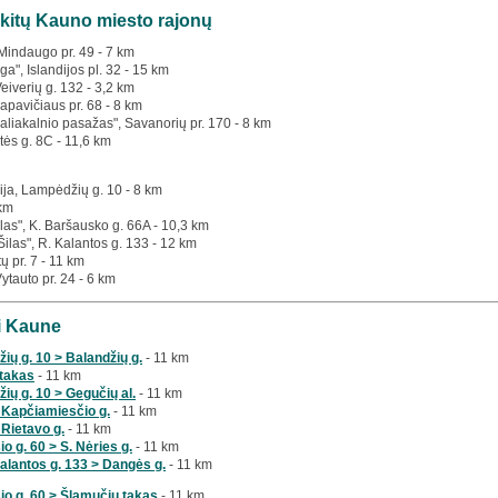
 kitų Kauno miesto rajonų
 Mindaugo pr. 49 - 7 km
a", Islandijos pl. 32 - 15 km
Veiverių g. 132 - 3,2 km
apavičiaus pr. 68 - 8 km
aliakalnio pasažas", Savanorių pr. 170 - 8 km
tės g. 8C - 11,6 km
nija, Lampėdžių g. 10 - 8 km
 km
las", K. Baršausko g. 66A - 10,3 km
Šilas", R. Kalantos g. 133 - 12 km
tų pr. 7 - 11 km
Vytauto pr. 24 - 6 km
ai Kaune
ių g. 10 > Balandžių g.
- 11 km
 takas
- 11 km
ių g. 10 > Gegučių al.
- 11 km
 Kapčiamiesčio g.
- 11 km
Rietavo g.
- 11 km
o g. 60 > S. Nėries g.
- 11 km
alantos g. 133 > Dangės g.
- 11 km
šio g. 60 > Šlamučių takas
- 11 km