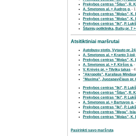
Prekybos centras "Šilas", R. Ka
A. Smetonos al. > Audros g.
- 1
Prekybos centras "Molas", K. 
Prekybos centras "Molas", K. 
Prekybos centras "Iki", P. Luk
Šilainių poliklinika, Baltų pr. 7
Atsitiktiniai maršrutai
Autobusų stotis, Vytauto pr. 24
A. Smetonos al. > Kranto 3-ioji 
Prekybos centras "Molas", K. B
A. Smetonos al. > F. Kiršos g.
-
V. Krėvės pr. > Tilvikų takas
- 4
"Akropolis", Karaliaus Mindau
"Maxima", Juozapavičiaus pr. 
Prekybos centras "Iki", P. Lukš
Prekybos centras "Šilas", R. K
Prekybos centras "Iki", P. Lukši
A. Smetonos al. > Bartuvos g.
-
Prekybos centras "Iki", P. Lukš
Prekybos centras "Mega", Island
Prekybos centras "Molas", K. B
Pasirinkti savo maršrutą