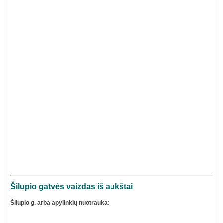
Šilupio gatvės vaizdas iš aukštai
Šilupio g. arba apylinkių nuotrauka: