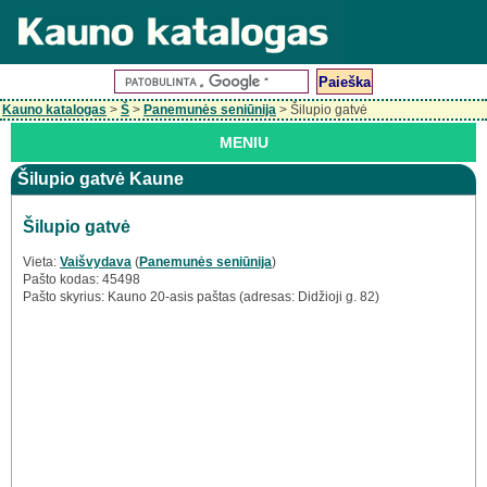
Kauno katalogas
>
Š
>
Panemunės seniūnija
> Šilupio gatvė
MENIU
Šilupio gatvė Kaune
Šilupio gatvė
Vieta:
Vaišvydava
(
Panemunės seniūnija
)
Pašto kodas: 45498
Pašto skyrius: Kauno 20-asis paštas (adresas: Didžioji g. 82)