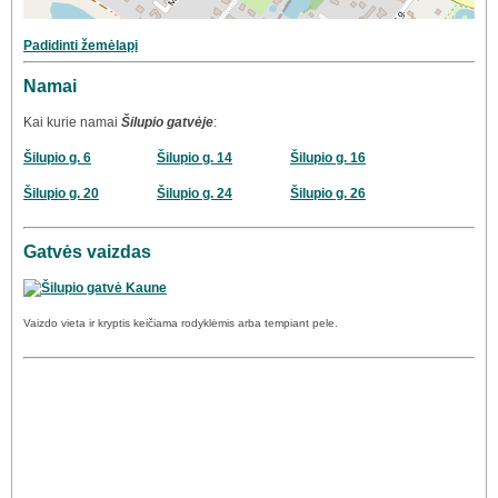
Padidinti žemėlapį
Namai
Kai kurie namai
Šilupio gatvėje
:
Šilupio g. 6
Šilupio g. 14
Šilupio g. 16
Šilupio g. 20
Šilupio g. 24
Šilupio g. 26
Gatvės vaizdas
Vaizdo vieta ir kryptis keičiama rodyklėmis arba tempiant pele.