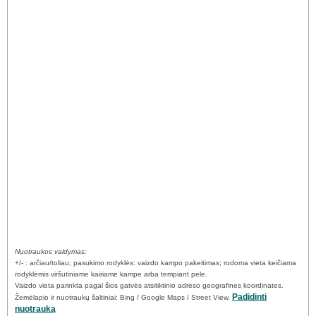
Nuotraukos valdymas:
+/- : arčiau/toliau; pasukimo rodyklės: vaizdo kampo pakeitimas; rodoma vieta keičiama
rodyklėmis viršutiniame kairiame kampe arba tempiant pele.
Vaizdo vieta parinkta pagal šios gatvės atsitiktinio adreso geografines koordinates.
Padidinti
Žemėlapio ir nuotraukų šaltiniai: Bing / Google Maps / Street View.
nuotrauką