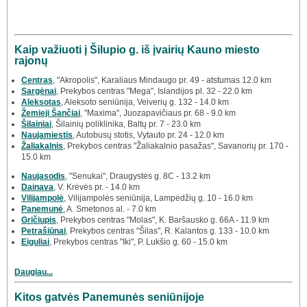
Kaip važiuoti į Šilupio g. iš įvairių Kauno miesto
rajonų
Centras
, "Akropolis", Karaliaus Mindaugo pr. 49 - atstumas 12.0 km
Sargėnai
, Prekybos centras "Mega", Islandijos pl. 32 - 22.0 km
Aleksotas
, Aleksoto seniūnija, Veiverių g. 132 - 14.0 km
Žemieji Šančiai
, "Maxima", Juozapavičiaus pr. 68 - 9.0 km
Šilainiai
, Šilainių poliklinika, Baltų pr. 7 - 23.0 km
Naujamiestis
, Autobusų stotis, Vytauto pr. 24 - 12.0 km
Žaliakalnis
, Prekybos centras "Žaliakalnio pasažas", Savanorių pr. 170 -
15.0 km
Naujasodis
, "Senukai", Draugystės g. 8C - 13.2 km
Dainava
, V. Krėvės pr. - 14.0 km
Vilijampolė
, Vilijampolės seniūnija, Lampėdžių g. 10 - 16.0 km
Panemunė
, A. Smetonos al. - 7.0 km
Gričiupis
, Prekybos centras "Molas", K. Baršausko g. 66A - 11.9 km
Petrašiūnai
, Prekybos centras "Šilas", R. Kalantos g. 133 - 10.0 km
Eiguliai
, Prekybos centras "Iki", P. Lukšio g. 60 - 15.0 km
Daugiau...
Kitos gatvės Panemunės seniūnijoje