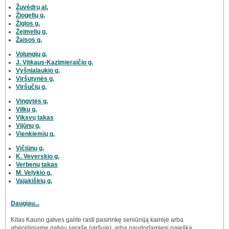
Žuvėdrų al.
Žiogelių g.
Žiglos g.
Žeimelių g.
Žaisos g.
Volungių g.
J. Vitkaus-Kazimieraičio g.
Vyšnialaukio g.
Viršutynės g.
Viršučių g.
Vingytės g.
Vilkų g.
Viksvų takas
Vijūnų g.
Vienkiemių g.
Vičiūnų g.
K. Veverskio g.
Verbenų takas
M. Velykio g.
Vajakiškių g.
Daugiau...
Kitas Kauno gatves galite rasti pasirinkę seniūniją kairėje arba
abėcėliniame gatvių sąraše (viršuje), arba naudodamiesi paieška.