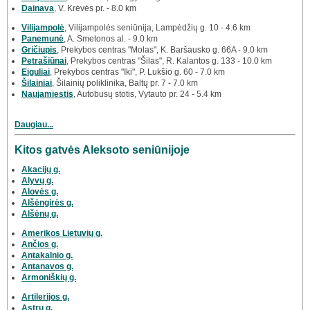
Dainava
, V. Krėvės pr. - 8.0 km
Vilijampolė
, Vilijampolės seniūnija, Lampėdžių g. 10 - 4.6 km
Panemunė
, A. Smetonos al. - 9.0 km
Gričiupis
, Prekybos centras "Molas", K. Baršausko g. 66A - 9.0 km
Petrašiūnai
, Prekybos centras "Šilas", R. Kalantos g. 133 - 10.0 km
Eiguliai
, Prekybos centras "Iki", P. Lukšio g. 60 - 7.0 km
Šilainiai
, Šilainių poliklinika, Baltų pr. 7 - 7.0 km
Naujamiestis
, Autobusų stotis, Vytauto pr. 24 - 5.4 km
Daugiau...
Kitos gatvės Aleksoto seniūnijoje
Akacijų g.
Alyvų g.
Alovės g.
Alšėngirės g.
Alšėnų g.
Amerikos Lietuvių g.
Ančios g.
Antakalnio g.
Antanavos g.
Armoniškių g.
Artilerijos g.
Astrų g.