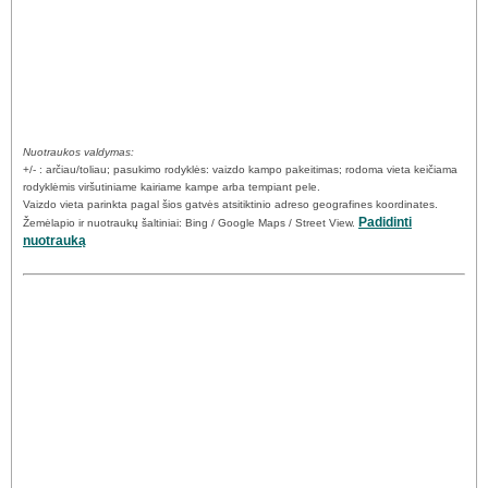
Nuotraukos valdymas:
+/- : arčiau/toliau; pasukimo rodyklės: vaizdo kampo pakeitimas; rodoma vieta keičiama
rodyklėmis viršutiniame kairiame kampe arba tempiant pele.
Vaizdo vieta parinkta pagal šios gatvės atsitiktinio adreso geografines koordinates.
Padidinti
Žemėlapio ir nuotraukų šaltiniai: Bing / Google Maps / Street View.
nuotrauką