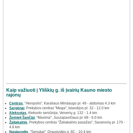
Kaip važiuoti į Yliškių g. iš įvairių Kauno miesto
rajonų
Centras
, "Akropolis", Karaliaus Mindaugo pr. 49 - atstumas 4.3 km
Sargėnai
, Prekybos centras "Mega", Islandijos pl. 32 - 12.0 km
Aleksotas
, Aleksoto seniūnija, Veiverių g. 132 - 1.4 km
Žemieji Šančiai
, "Maxima", Juozapavičiaus pr. 68 - 6.0 km
Žaliakalnis
, Prekybos centras "Žaliakalnio pasažas", Savanorių pr. 170 -
4.8 km
Naujasodis
, "Senukai", Draugystės g. 8C - 10.4 km