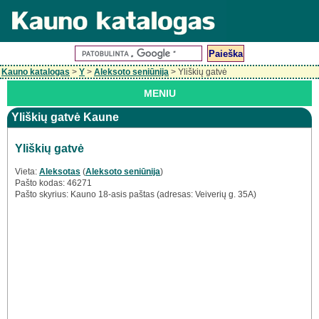
Kauno katalogas
>
Y
>
Aleksoto seniūnija
> Yliškių gatvė
MENIU
Yliškių gatvė Kaune
Yliškių gatvė
Vieta:
Aleksotas
(
Aleksoto seniūnija
)
Pašto kodas: 46271
Pašto skyrius: Kauno 18-asis paštas (adresas: Veiverių g. 35A)