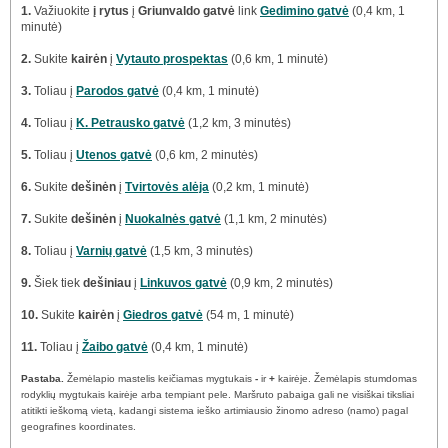
1.
Važiuokite
į rytus
į
Griunvaldo gatvė
link
Gedimino gatvė
(0,4 km, 1
minutė)
2.
Sukite
kairėn
į
Vytauto prospektas
(0,6 km, 1 minutė)
3.
Toliau į
Parodos gatvė
(0,4 km, 1 minutė)
4.
Toliau į
K. Petrausko gatvė
(1,2 km, 3 minutės)
5.
Toliau į
Utenos gatvė
(0,6 km, 2 minutės)
6.
Sukite
dešinėn
į
Tvirtovės alėja
(0,2 km, 1 minutė)
7.
Sukite
dešinėn
į
Nuokalnės gatvė
(1,1 km, 2 minutės)
8.
Toliau į
Varnių gatvė
(1,5 km, 3 minutės)
9.
Šiek tiek
dešiniau
į
Linkuvos gatvė
(0,9 km, 2 minutės)
10.
Sukite
kairėn
į
Giedros gatvė
(54 m, 1 minutė)
11.
Toliau į
Žaibo gatvė
(0,4 km, 1 minutė)
Pastaba.
Žemėlapio mastelis keičiamas mygtukais
-
ir
+
kairėje. Žemėlapis stumdomas
rodyklių mygtukais kairėje arba tempiant pele. Maršruto pabaiga gali ne visiškai tiksliai
atitikti ieškomą vietą, kadangi sistema ieško artimiausio žinomo adreso (namo) pagal
geografines koordinates.