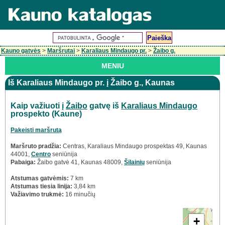
Kauno gatvės
>
Maršrutai
>
Karaliaus Mindaugo pr.
>
Žaibo g.
MENIU
Iš Karaliaus Mindaugo pr. į Žaibo g., Kaunas
Kaip važiuoti į
Žaibo
gatvę iš
Karaliaus Mindaugo
prospekto (Kaune)
Pakeisti maršrutą
Maršruto pradžia:
Centras, Karaliaus Mindaugo prospektas 49, Kaunas
44001,
Centro
seniūnija
Pabaiga:
Žaibo gatvė 41, Kaunas 48009,
Šilainių
seniūnija
Atstumas gatvėmis:
7 km
Atstumas tiesia linija:
3,84 km
Važiavimo trukmė:
16 minučių
+