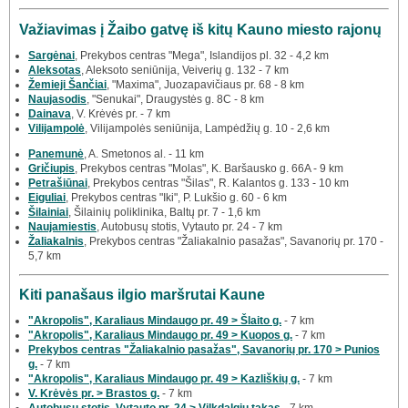
Važiavimas į Žaibo gatvę iš kitų Kauno miesto rajonų
Sargėnai
, Prekybos centras "Mega", Islandijos pl. 32 - 4,2 km
Aleksotas
, Aleksoto seniūnija, Veiverių g. 132 - 7 km
Žemieji Šančiai
, "Maxima", Juozapavičiaus pr. 68 - 8 km
Naujasodis
, "Senukai", Draugystės g. 8C - 8 km
Dainava
, V. Krėvės pr. - 7 km
Vilijampolė
, Vilijampolės seniūnija, Lampėdžių g. 10 - 2,6 km
Panemunė
, A. Smetonos al. - 11 km
Gričiupis
, Prekybos centras "Molas", K. Baršausko g. 66A - 9 km
Petrašiūnai
, Prekybos centras "Šilas", R. Kalantos g. 133 - 10 km
Eiguliai
, Prekybos centras "Iki", P. Lukšio g. 60 - 6 km
Šilainiai
, Šilainių poliklinika, Baltų pr. 7 - 1,6 km
Naujamiestis
, Autobusų stotis, Vytauto pr. 24 - 7 km
Žaliakalnis
, Prekybos centras "Žaliakalnio pasažas", Savanorių pr. 170 -
5,7 km
Kiti panašaus ilgio maršrutai Kaune
"Akropolis", Karaliaus Mindaugo pr. 49 > Šlaito g.
- 7 km
"Akropolis", Karaliaus Mindaugo pr. 49 > Kuopos g.
- 7 km
Prekybos centras "Žaliakalnio pasažas", Savanorių pr. 170 > Punios
g.
- 7 km
"Akropolis", Karaliaus Mindaugo pr. 49 > Kazliškių g.
- 7 km
V. Krėvės pr. > Brastos g.
- 7 km
Autobusų stotis, Vytauto pr. 24 > Vilkdalgių takas
- 7 km