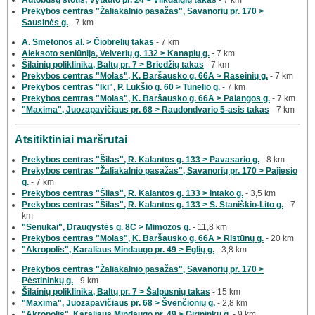
Prekybos centras "Žaliakalnio pasažas", Savanorių pr. 170 >
Sausinės g.
- 7 km
A. Smetonos al. > Čiobrelių takas
- 7 km
Aleksoto seniūnija, Veiverių g. 132 > Kanapių g.
- 7 km
Šilainių poliklinika, Baltų pr. 7 > Briedžių takas
- 7 km
Prekybos centras "Molas", K. Baršausko g. 66A > Raseinių g.
- 7 km
Prekybos centras "Iki", P. Lukšio g. 60 > Tunelio g.
- 7 km
Prekybos centras "Molas", K. Baršausko g. 66A > Palangos g.
- 7 km
"Maxima", Juozapavičiaus pr. 68 > Raudondvario 5-asis takas
- 7 km
Atsitiktiniai maršrutai
Prekybos centras "Šilas", R. Kalantos g. 133 > Pavasario g.
- 8 km
Prekybos centras "Žaliakalnio pasažas", Savanorių pr. 170 > Pajiesio
g.
- 7 km
Prekybos centras "Šilas", R. Kalantos g. 133 > Intako g.
- 3,5 km
Prekybos centras "Šilas", R. Kalantos g. 133 > S. Staniškio-Lito g.
- 7
km
"Senukai", Draugystės g. 8C > Mimozos g.
- 11,8 km
Prekybos centras "Molas", K. Baršausko g. 66A > Ristūnų g.
- 20 km
"Akropolis", Karaliaus Mindaugo pr. 49 > Eglių g.
- 3,8 km
Prekybos centras "Žaliakalnio pasažas", Savanorių pr. 170 >
Pėstininkų g.
- 9 km
Šilainių poliklinika, Baltų pr. 7 > Šalpusnių takas
- 15 km
"Maxima", Juozapavičiaus pr. 68 > Švenčionių g.
- 2,8 km
"Akropolis", Karaliaus Mindaugo pr. 49 > Girininkų g.
- 9 km