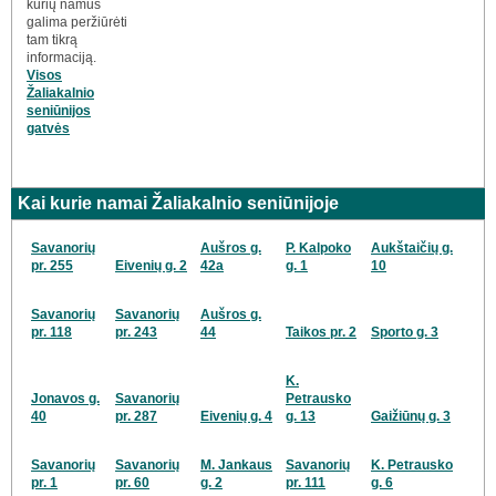
kurių namus
galima peržiūrėti
tam tikrą
informaciją.
Visos
Žaliakalnio
seniūnijos
gatvės
Kai kurie namai Žaliakalnio seniūnijoje
Savanorių
Aušros g.
P. Kalpoko
Aukštaičių g.
pr. 255
Eivenių g. 2
42a
g. 1
10
Savanorių
Savanorių
Aušros g.
pr. 118
pr. 243
44
Taikos pr. 2
Sporto g. 3
K.
Jonavos g.
Savanorių
Petrausko
40
pr. 287
Eivenių g. 4
g. 13
Gaižiūnų g. 3
Savanorių
Savanorių
M. Jankaus
Savanorių
K. Petrausko
pr. 1
pr. 60
g. 2
pr. 111
g. 6