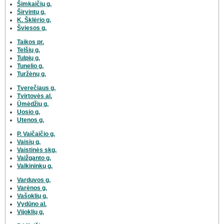
Šimkaičių g.
Širvintų g.
K. Šklėrio g.
Šviesos g.
Taikos pr.
Telšių g.
Tulpių g.
Tunelio g.
Turžėnų g.
Tverečiaus g.
Tvirtovės al.
Ūmėdžių g.
Uosio g.
Utenos g.
P. Vaičaičio g.
Vaisių g.
Vaistinės skg.
Vaižganto g.
Valkininkų g.
Varduvos g.
Varėnos g.
Vašoklių g.
Vydūno al.
Vijoklių g.