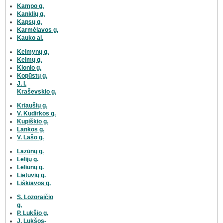
Kampo g.
Kanklių g.
Kapsų g.
Karmėlavos g.
Kauko al.
Kelmynų g.
Kelmų g.
Klonio g.
Kopūstų g.
J. I.
Kraševskio g.
Kriaušių g.
V. Kudirkos g.
Kupiškio g.
Lankos g.
V. Lašo g.
Lazūnų g.
Lelijų g.
Leliūnų g.
Lietuvių g.
Liškiavos g.
S. Lozoraičio
g.
P. Lukšio g.
J. Lukšos-