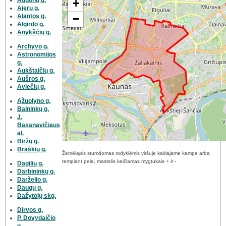
+
Ajerų g.
Alantos g.
−
Algirdo g.
Anykščių g.
Archyvo g.
Astronomijos
g.
Aukštaičių g.
Aušros g.
Aviečių g.
Ąžuolyno g.
Balninkų g.
J.
Basanavičiaus
al.
Biržų g.
Braškių g.
Žemėlapis stumdomas rodyklėmis viršuje kairiajame kampe arba
tempiant pele, mastelis keičiamas mygtukais + ir -
Dagilių g.
Darbininkų g.
Darželio g.
Daugų g.
Dažytojų skg.
Dirvos g.
P. Dovydaičio
g.