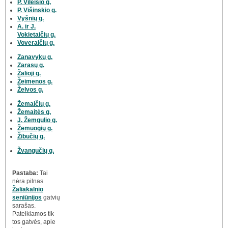
P. Vileišio g.
P. Višinskio g.
Vyšnių g.
A. ir J.
Vokietaičių g.
Voveraičių g.
Zanavykų g.
Zarasų g.
Žalioji g.
Žeimenos g.
Želvos g.
Žemaičių g.
Žemaitės g.
J. Žemgulio g.
Žemuogių g.
Žibučių g.
Žvangučių g.
Pastaba:
Tai
nėra pilnas
Žaliakalnio
seniūnijos
gatvių
sarašas.
Pateikiamos tik
tos gatvės, apie