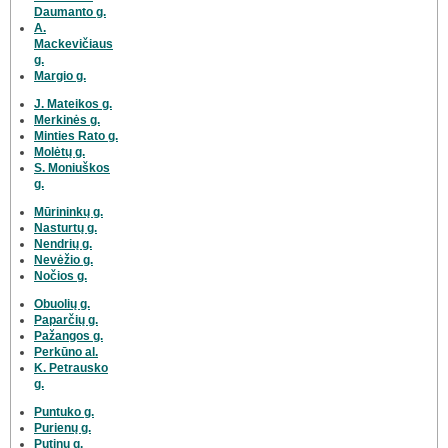
Daumanto g.
A.
Mackevičiaus
g.
Margio g.
J. Mateikos g.
Merkinės g.
Minties Rato g.
Molėtų g.
S. Moniuškos
g.
Mūrininkų g.
Nasturtų g.
Nendrių g.
Nevėžio g.
Nočios g.
Obuolių g.
Paparčių g.
Pažangos g.
Perkūno al.
K. Petrausko
g.
Puntuko g.
Purienų g.
Putinų g.