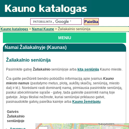
Kauno katalogas
>
Namai Kaune
> Žaliakalnio seniūnija
MENIU
Namai Žaliakalnyje (Kaunas)
Žaliakalnio seniūnija
Pasirinkite gatvę
Žaliakalnio
seniūnijoje arba
kitą seniūniją
Kauno mieste.
Čia galite peržiūrėti bendro pobūdžio informaciją apie įvairius
Kauno
miesto namus
(pastatymo metus, plotą, aukštų skaičių, seniūniją, miesto
dalį ir kt.). Norėdami rasti dominantį namą, pirmiausia pasirinkite seniūniją,
paskui abėcėliniame sąraše - gatvę, tada galėsite pasirinkti namą toje
gatvėje. Jeigu tiksliai nežinote, kuriai seniūnijai priklauso gatvė,
pasinaudokite gatvių paieška kairėje arba
Kauno žemėlapiu
.
Gatvės
Žaliakalnio
seniūnijoje
Aguonų g.