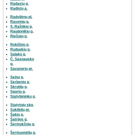
Radastų g.
Radistų a.
Radvilėnų pl.
Raseinių g.
S. Raštikio g.
Raudonikių g.
Riešutų g.
Rokiškio g.
Ruduokių g.
Salako g.
Č. Sasnausko
g.
Savanorių pr.
Seinų g.
Serbentų g.
Skroblų g.
Sporto g.
Statybininkų g.
Statytojų skg.
Sukilėlių pr.
Šakių g.
Šatrijos g.
Šermukšnių g.
Šermuonėlių g.