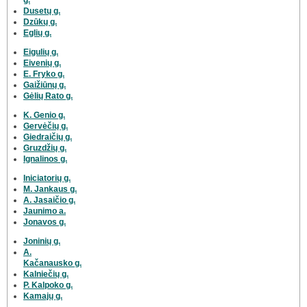
Dusetų g.
Dzūkų g.
Eglių g.
Eigulių g.
Eivenių g.
E. Fryko g.
Gaižiūnų g.
Gėlių Rato g.
K. Genio g.
Gervėčių g.
Giedraičių g.
Gruzdžių g.
Ignalinos g.
Iniciatorių g.
M. Jankaus g.
A. Jasaičio g.
Jaunimo a.
Jonavos g.
Joninių g.
A.
Kačanausko g.
Kalniečių g.
P. Kalpoko g.
Kamajų g.